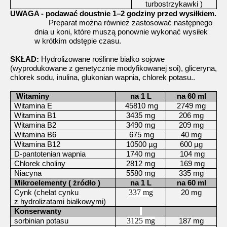
turbostrzykawki )
UWAGA - podawać doustnie 1–2 godziny przed wysiłkiem.
Preparat można również zastosować następnego
dnia u koni, które muszą ponownie wykonać wysiłek
w krótkim odstępie czasu.
SKŁAD:
Hydrolizowane roślinne białko sojowe
(wyprodukowane z genetycznie modyfikowanej soi), gliceryna,
chlorek sodu, inulina, glukonian wapnia, chlorek potasu..
Witaminy
na 1 L
na 60 ml
Witamina E
45810 mg
2749 mg
Witamina B1
3435 mg
206 mg
Witamina B2
3490 mg
209 mg
Witamina B6
675 mg
40 mg
Witamina B12
10500 µg
600 µg
D-pantotenian wapnia
1740 mg
104 mg
Chlorek choliny
2812 mg
169 mg
Niacyna
5580 mg
335 mg
Mikroelementy ( żródło )
na 1 L
na 60 ml
337 mg
Cynk (chelat cynku
20 mg
z hydrolizatami białkowymi)
Konserwanty
3125 mg
sorbinian potasu
187 mg